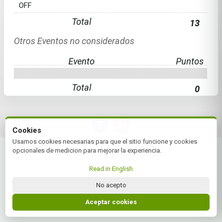
OFF
Total
13
Otros Eventos no considerados
Evento
Puntos
Total
0
Cookies
Usamos cookies necesarias para que el sitio funcione y cookies
© 2026 Federación de Golf NEA | by Plus+Golf
opcionales de medicion para mejorar la experiencia.
Website powered by
Plus+Golf
Read in English
No acepto
Aceptar cookies